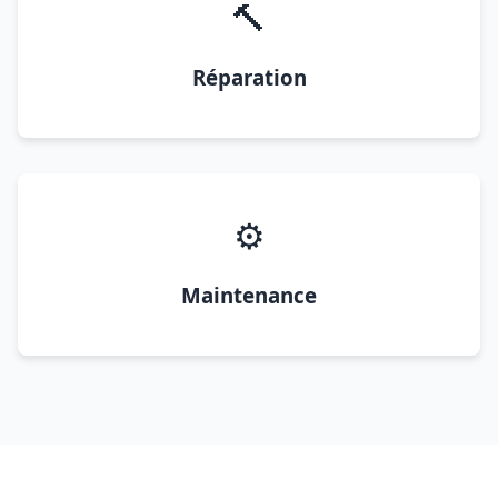
🔨
Réparation
⚙️
Maintenance