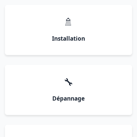
🚿
Installation
🔧
Dépannage