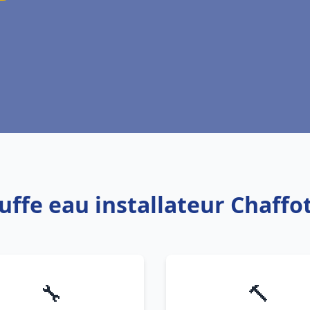
uffe eau installateur Chaff
🔧
🔨