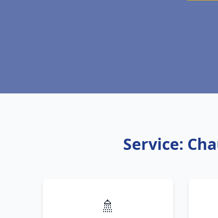
Service: Cha
🚿