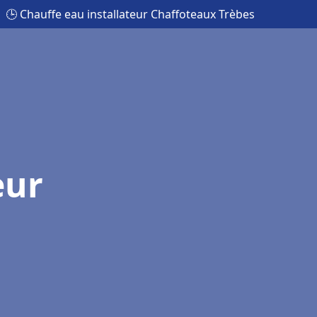
🕒 Chauffe eau installateur Chaffoteaux Trèbes
eur