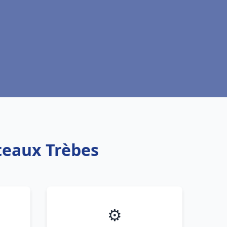
oteaux Trèbes
⚙️