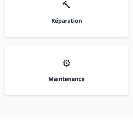
🔨
Réparation
⚙️
Maintenance