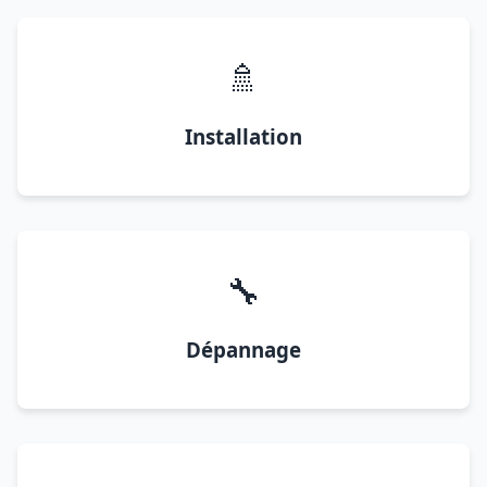
🚿
Installation
🔧
Dépannage