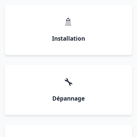
🚿
Installation
🔧
Dépannage