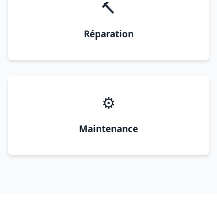
🔨
Réparation
⚙️
Maintenance