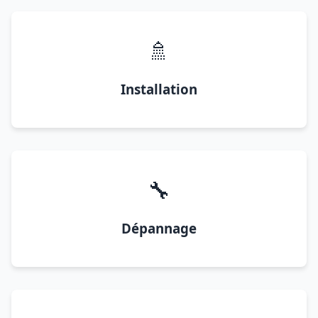
🚿
Installation
🔧
Dépannage