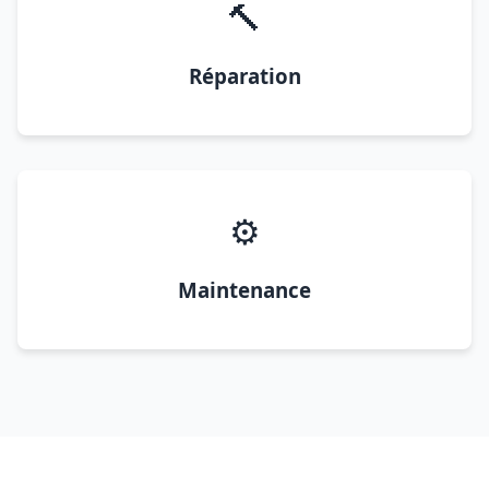
🔨
Réparation
⚙️
Maintenance