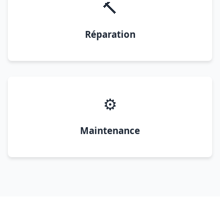
🔨
Réparation
⚙️
Maintenance