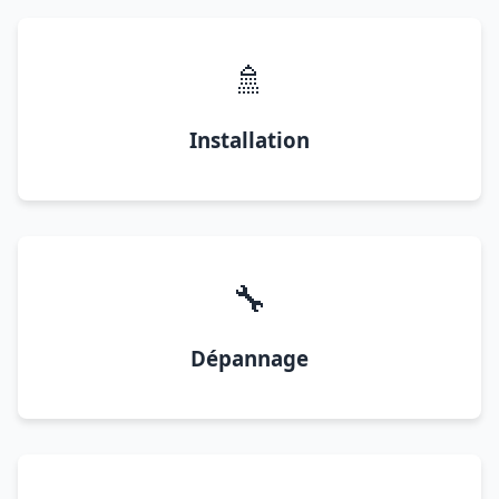
🚿
Installation
🔧
Dépannage