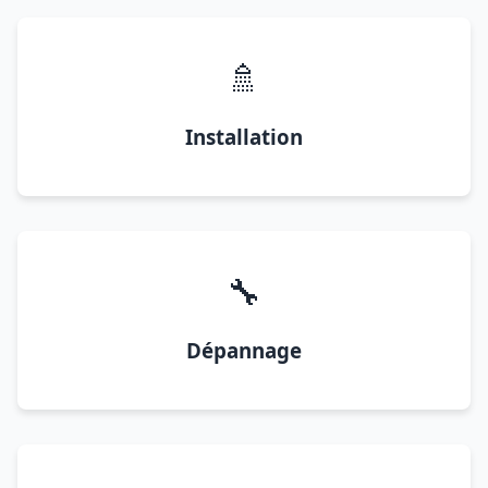
🚿
Installation
🔧
Dépannage