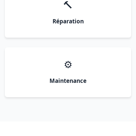
🔨
Réparation
⚙️
Maintenance