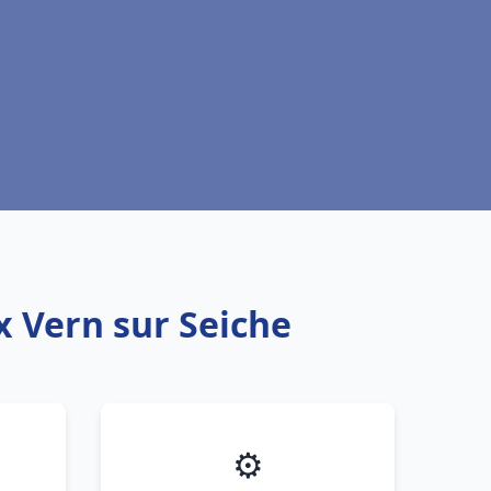
x Vern sur Seiche
⚙️