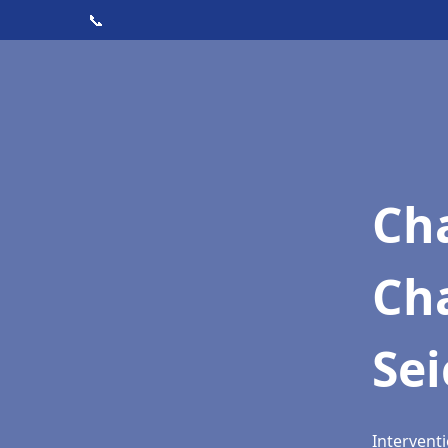
📞
Cha
Ch
Se
Interventi