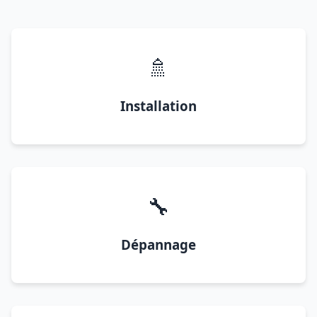
🚿
Installation
🔧
Dépannage