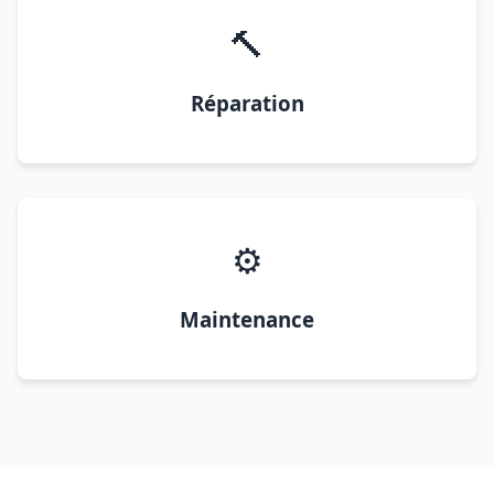
🔨
Réparation
⚙️
Maintenance