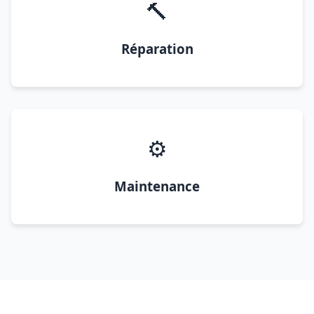
🔨
Réparation
⚙️
Maintenance