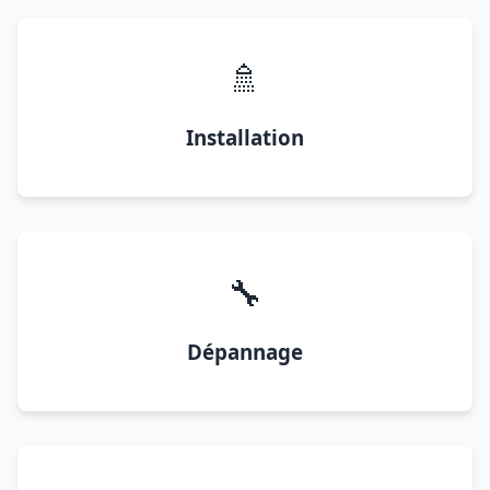
🚿
Installation
🔧
Dépannage