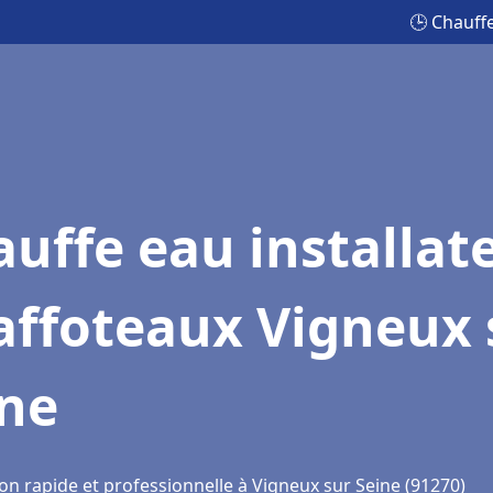
🕒 Chauff
uffe eau installat
affoteaux Vigneux 
ine
on rapide et professionnelle à Vigneux sur Seine (91270)