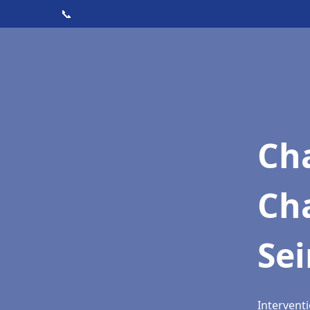
📞
Cha
Ch
Se
Interventi