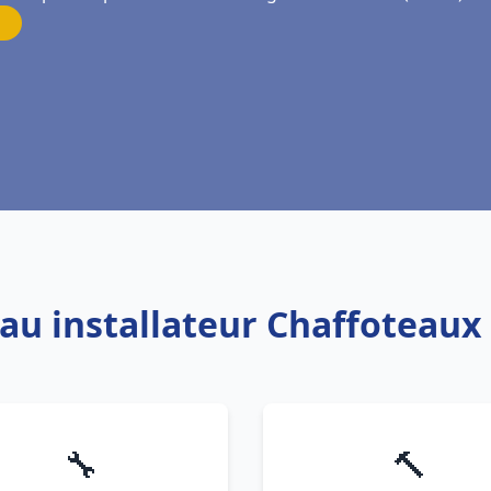
eau installateur Chaffoteaux
🔧
🔨