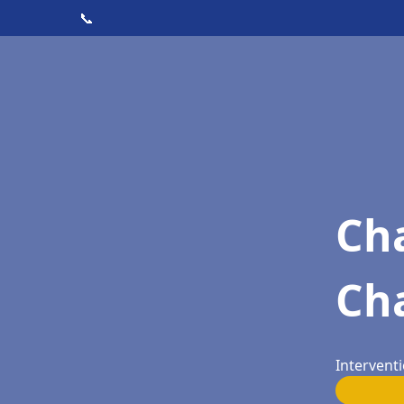
📞
Cha
Cha
Interventi