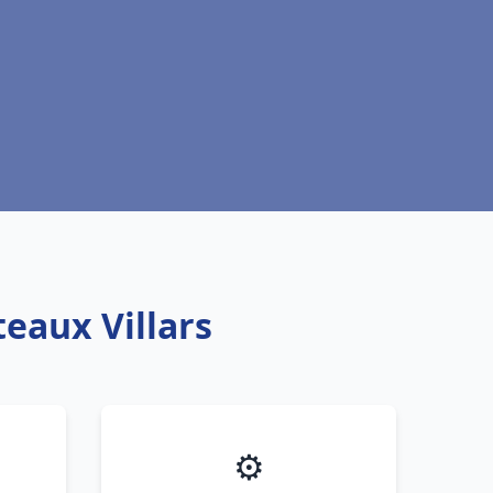
teaux Villars
⚙️