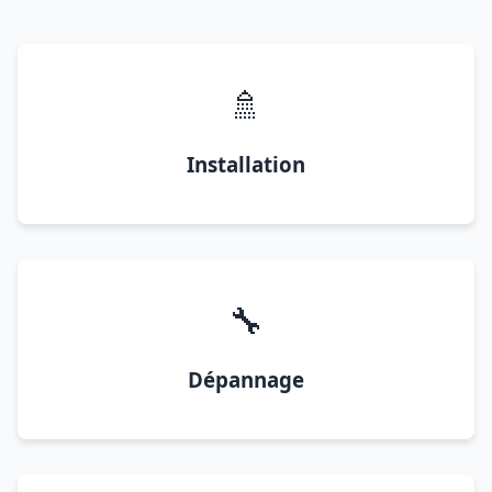
🚿
Installation
🔧
Dépannage