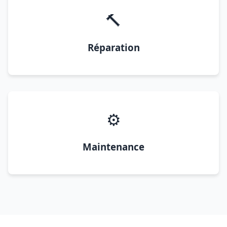
🔨
Réparation
⚙️
Maintenance