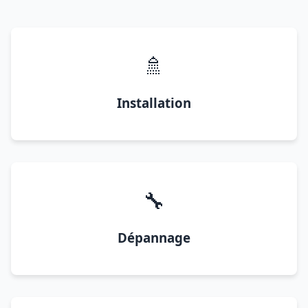
🚿
Installation
🔧
Dépannage