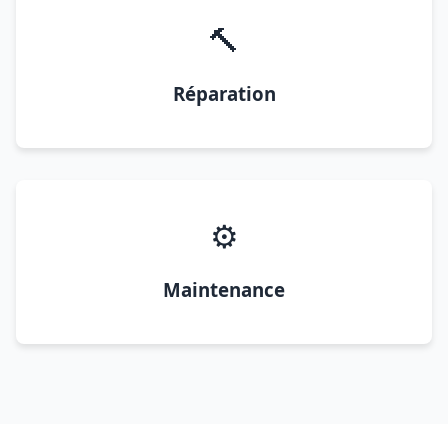
🔨
Réparation
⚙️
Maintenance