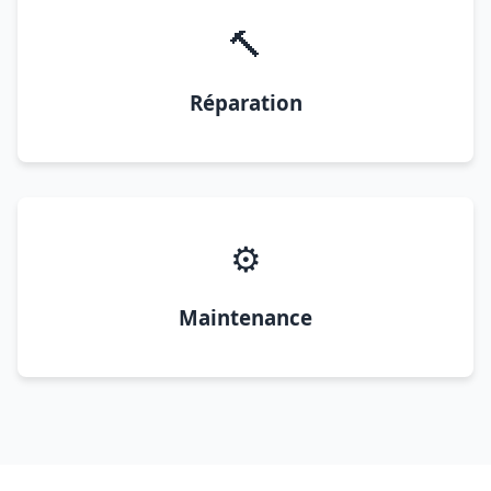
🔨
Réparation
⚙️
Maintenance