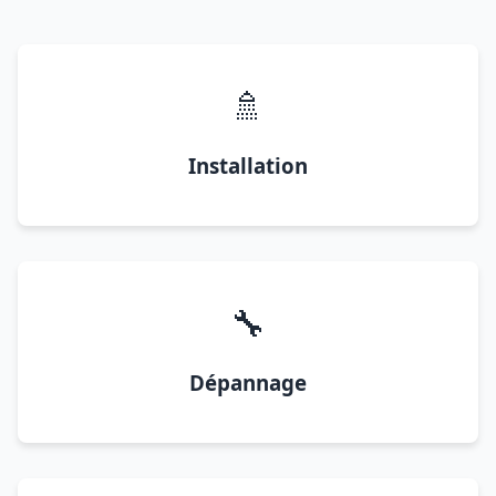
🚿
Installation
🔧
Dépannage