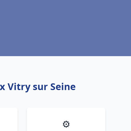
x Vitry sur Seine
⚙️