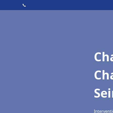
📞
Cha
Cha
Se
Interventi