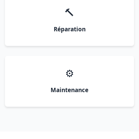
🔨
Réparation
⚙️
Maintenance