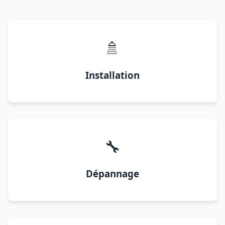
🚿
Installation
🔧
Dépannage