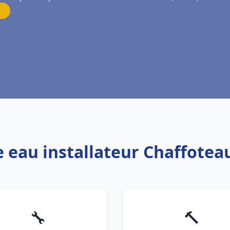
e eau installateur Chaffot
🔧
🔨