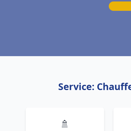
Service: Chauff
🚿