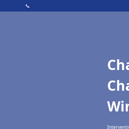
📞
Cha
Ch
Wi
Intervent