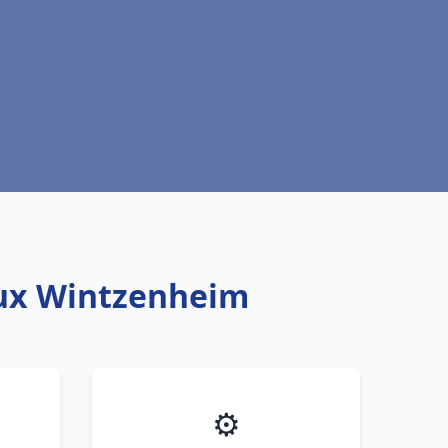
eaux Wintzenheim
⚙️