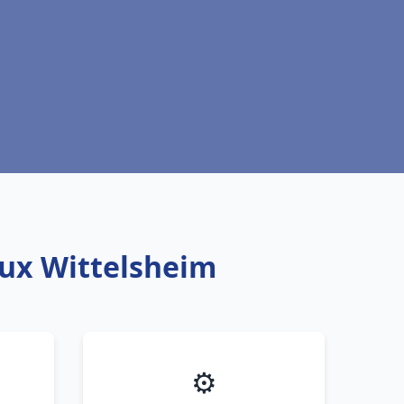
aux Wittelsheim
⚙️