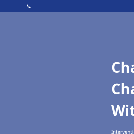
📞
Cha
Ch
Wi
Interventi