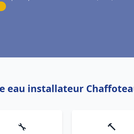
fe eau installateur Chaffote
🔧
🔨