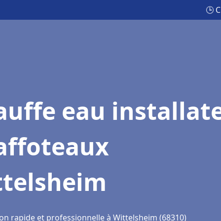
🕒 C
uffe eau installat
affoteaux
ttelsheim
on rapide et professionnelle à Wittelsheim (68310)