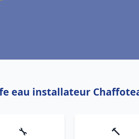
ffe eau installateur Chaffo
🔧
🔨