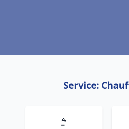
Service: Chau
🚿