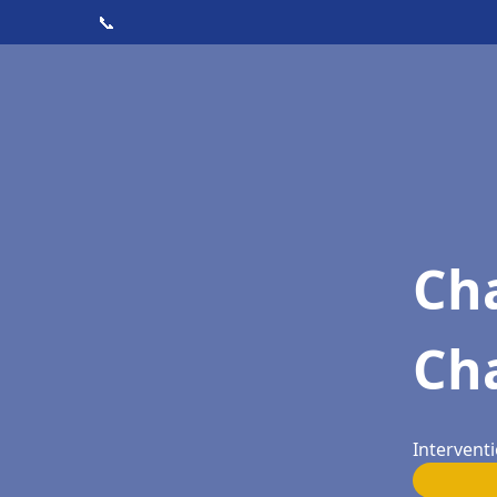
📞
Cha
Ch
Intervent