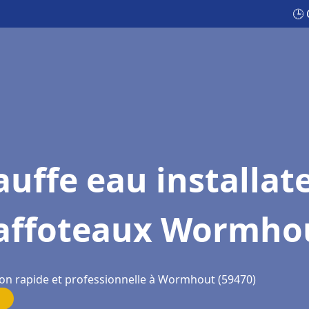
🕒 
uffe eau installat
affoteaux Wormho
ion rapide et professionnelle à Wormhout (59470)