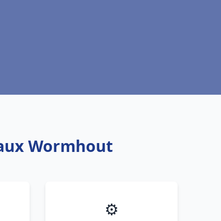
teaux Wormhout
⚙️